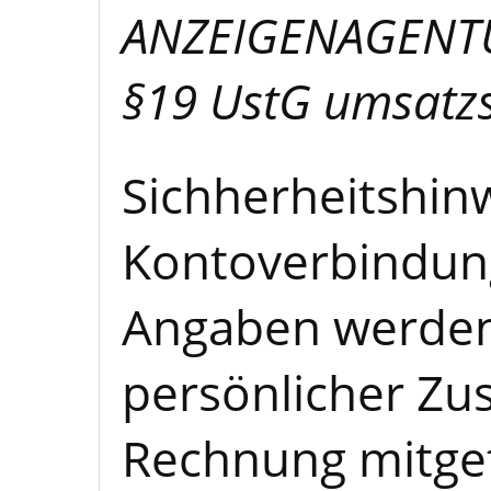
ANZEIGENAGENTU
§19 UstG umsatzs
Sichherheitshinw
Kontoverbindung
Angaben werden 
persönlicher Zus
Rechnung mitget