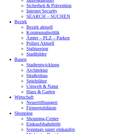
Jahreskalender
Sicherheit & Prävention
Internet Security
SEARCH – SUCHEN
Bezirk
Bezirk aktuell
Kommunalpolitik
Ämter – PLZ – Parken
Polizei Aktuell
Sightseeing
Stadtbilder
Bauen
Stadtentwicklung
Architektur
Straßenbau
Spielplätze
Umwelt & Natur
Haus & Garten
Wirtschaft
Neueröffnungen
Firmenjubiläum
Shopping
Shopping-Center
Einkaufsbahnhöfe
Sonntags super einkaufen