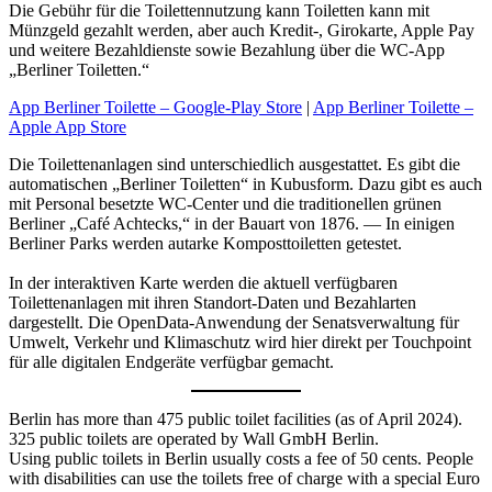
Die Gebühr für die Toilettennutzung kann Toiletten kann mit
Münzgeld gezahlt werden, aber auch Kredit-, Girokarte, Apple Pay
und weitere Bezahldienste sowie Bezahlung über die WC-App
„Berliner Toiletten.“
App Berliner Toilette – Google-Play Store
|
App Berliner Toilette –
Apple App Store
Die Toilettenanlagen sind unterschiedlich ausgestattet. Es gibt die
automatischen „Berliner Toiletten“ in Kubusform. Dazu gibt es auch
mit Personal besetzte WC-Center und die traditionellen grünen
Berliner „Café Achtecks,“ in der Bauart von 1876. — In einigen
Berliner Parks werden autarke Komposttoiletten getestet.
In der interaktiven Karte werden die aktuell verfügbaren
Toilettenanlagen mit ihren Standort-Daten und Bezahlarten
dargestellt. Die OpenData-Anwendung der Senatsverwaltung für
Umwelt, Verkehr und Klimaschutz wird hier direkt per Touchpoint
für alle digitalen Endgeräte verfügbar gemacht.
Berlin has more than 475 public toilet facilities (as of April 2024).
325 public toilets are operated by Wall GmbH Berlin.
Using public toilets in Berlin usually costs a fee of 50 cents. People
with disabilities can use the toilets free of charge with a special Euro