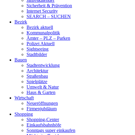
Jahreskalender
Sicherheit & Prävention
Internet Security
SEARCH – SUCHEN
Bezirk
Bezirk aktuell
Kommunalpolitik
Ämter – PLZ – Parken
Polizei Aktuell
Sightseeing
Stadtbilder
Bauen
Stadtentwicklung
Architektur
Straßenbau
Spielplätze
Umwelt & Natur
Haus & Garten
Wirtschaft
Neueröffnungen
Firmenjubiläum
Shopping
Shopping-Center
Einkaufsbahnhöfe
Sonntags super einkaufen