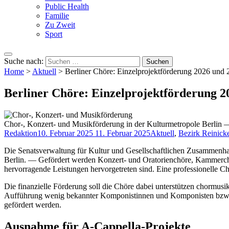
Public Health
Familie
Zu Zweit
Sport
Suche nach:
Home
>
Aktuell
>
Berliner Chöre: Einzelprojektförderung 2026 und 
Berliner Chöre: Einzelprojektförderung 2
Chor-, Konzert- und Musikförderung in der Kulturmetropole Berlin —
Redaktion
10. Februar 2025
11. Februar 2025
Aktuell
,
Bezirk Reinick
Die Senatsverwaltung für Kultur und Gesellschaftlichen Zusammenhalt
Berlin. — Gefördert werden Konzert- und Oratorienchöre, Kammerchöre
hervorragende Leistungen hervorgetreten sind. Eine professionelle Ch
Die finanzielle Förderung soll die Chöre dabei unterstützen chormus
Aufführung wenig bekannter Komponistinnen und Komponisten bzw. d
gefördert werden.
Ausnahme für A-Cappella-Projekte