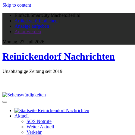
Skip to content
Einfach.SmartCity.Machen:Berlin!
-
Artikel veröffentlichen
|
Anzeige aufgeben |
Autor werden
Montag, 27. Juli 2026
Reinickendorf Nachrichten
Unabhängige Zeitung seit 2019
Aktuell
SOS Notrufe
Wetter Aktuell
Verkehr