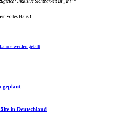
ugleich! Inklusive Sichtbarkeit ist „in!“
*
ein volles Haus !
bäume werden gefällt
 geplant
älte in Deutschland