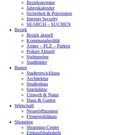
Bezirkstermine
Jahreskalender
Sicherheit & Prävention
Internet Security
SEARCH – SUCHEN
Bezirk
Bezirk aktuell
Kommunalpolitik
Ämter – PLZ – Parken
Polizei Aktuell
Sightseeing
Stadtbilder
Bauen
Stadtentwicklung
Architektur
Straßenbau
Spielplätze
Umwelt & Natur
Haus & Garten
Wirtschaft
Neueröffnungen
Firmenjubiläum
Shopping
Shopping-Center
Einkaufsbahnhöfe