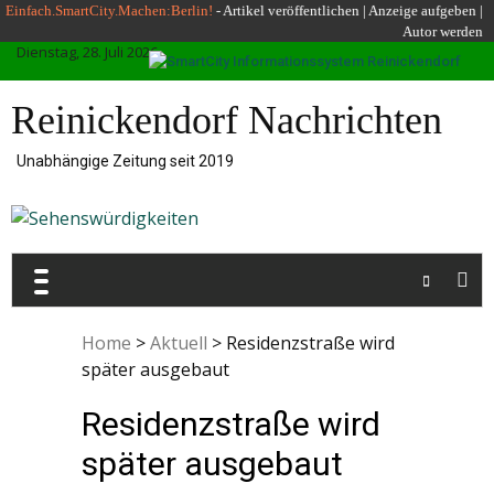
Skip
Einfach.SmartCity.Machen:Berlin!
-
Artikel veröffentlichen
|
Anzeige aufgeben |
Autor werden
to
Dienstag, 28. Juli 2026
content
Reinickendorf Nachrichten
Unabhängige Zeitung seit 2019
Home
>
Aktuell
>
Residenzstraße wird
später ausgebaut
Residenzstraße wird
später ausgebaut