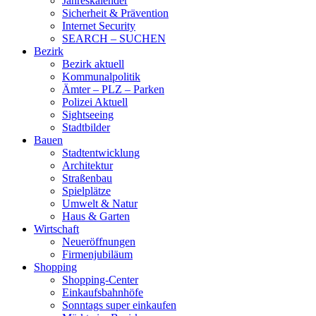
Jahreskalender
Sicherheit & Prävention
Internet Security
SEARCH – SUCHEN
Bezirk
Bezirk aktuell
Kommunalpolitik
Ämter – PLZ – Parken
Polizei Aktuell
Sightseeing
Stadtbilder
Bauen
Stadtentwicklung
Architektur
Straßenbau
Spielplätze
Umwelt & Natur
Haus & Garten
Wirtschaft
Neueröffnungen
Firmenjubiläum
Shopping
Shopping-Center
Einkaufsbahnhöfe
Sonntags super einkaufen