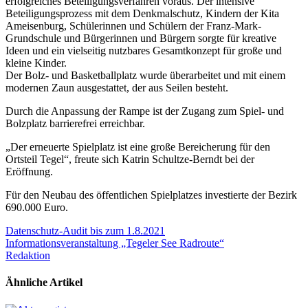
erfolgreiches Beteiligungsverfahren voraus. Der intensive
Beteiligungsprozess mit dem Denkmalschutz, Kindern der Kita
Ameisenburg, Schülerinnen und Schülern der Franz-Mark-
Grundschule und Bürgerinnen und Bürgern sorgte für kreative
Ideen und ein vielseitig nutzbares Gesamtkonzept für große und
kleine Kinder.
Der Bolz- und Basketballplatz wurde überarbeitet und mit einem
modernen Zaun ausgestattet, der aus Seilen besteht.
Durch die Anpassung der Rampe ist der Zugang zum Spiel- und
Bolzplatz barrierefrei erreichbar.
„Der erneuerte Spielplatz ist eine große Bereicherung für den
Ortsteil Tegel“, freute sich Katrin Schultze-Berndt bei der
Eröffnung.
Für den Neubau des öffentlichen Spielplatzes investierte der Bezirk
690.000 Euro.
Beitrags-
Datenschutz-Audit bis zum 1.8.2021
Informationsveranstaltung „Tegeler See Radroute“
Navigation
Redaktion
Ähnliche Artikel