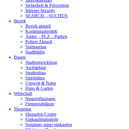
Jahreskalender
Sicherheit & Prävention
Internet Security
SEARCH – SUCHEN
Bezirk
Bezirk aktuell
Kommunalpolitik
Ämter – PLZ – Parken
Polizei Aktuell
Sightseeing
Stadtbilder
Bauen
Stadtentwicklung
Architektur
Straßenbau
Spielplätze
Umwelt & Natur
Haus & Garten
Wirtschaft
Neueröffnungen
Firmenjubiläum
Shopping
Shopping-Center
Einkaufsbahnhöfe
Sonntags super einkaufen