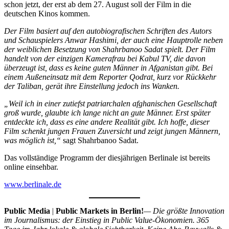
schon jetzt, der erst ab dem 27. August soll der Film in die
deutschen Kinos kommen.
Der Film basiert auf den autobiografischen Schriften des Autors
und Schauspielers Anwar Hashimi, der auch eine Hauptrolle neben
der weiblichen Besetzung von Shahrbanoo Sadat spielt. Der Film
handelt von der einzigen Kamerafrau bei Kabul TV, die davon
überzeugt ist, dass es keine guten Männer in Afganistan gibt. Bei
einem Außeneinsatz mit dem Reporter Qodrat, kurz vor Rückkehr
der Taliban, gerät ihre Einstellung jedoch ins Wanken.
„Weil ich in einer zutiefst patriarchalen afghanischen Gesellschaft
groß wurde, glaubte ich lange nicht an gute Männer. Erst später
entdeckte ich, dass es eine andere Realität gibt. Ich hoffe, dieser
Film schenkt jungen Frauen Zuversicht und zeigt jungen Männern,
was möglich ist,“
sagt Shahrbanoo Sadat.
Das vollständige Programm der diesjährigen Berlinale ist bereits
online einsehbar.
www.berlinale.de
Public Media
|
Public Markets in Berlin!
— Die größte Innovation
im Journalismus: der Einstieg in Public Value-Ökonomien. 365