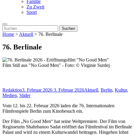
Familie
Zu Zweit
Sport
Suche
nach:
Home
>
Aktuell
>
76. Berlinale
76. Berlinale
Film Still aus "No Good Men" - Foto: © Virginie Surdej
Redaktion
3. Februar 2026
3. Februar 2026
Aktuell
,
Berlin
,
Kultur
,
Medien
,
Slider
Vom 12. bis 22. Februar 2026 laden die 76. Internationalen
Filmfestspiele Berlin zum Kinobesuch ein.
Der Film „No Good Men“ hat seine Weltpremiere. Der Film von
Regisseurin Shahrbanoo Sadat eröffnet das Filmfestival im Berlinale
Palast und wird zu einem Kulturwandel beitragen. Hingehen lohnt