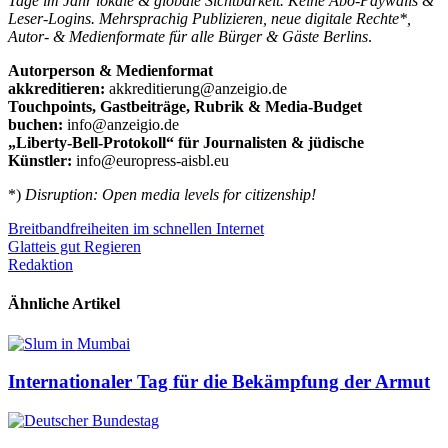
Tage im Jahr lokale & globale Sichtbarkeit. Keine Abo-Paywalls &
Leser-Logins. Mehrsprachig Publizieren, neue digitale Rechte*,
Autor- & Medienformate für alle Bürger & Gäste Berlins
.
Autorperson & Medienformat
akkreditieren:
akkreditierung@anzeigio.de
Touchpoints, Gastbeiträge, Rubrik & Media-Budget
buchen:
info@anzeigio.de
„Liberty-Bell-Protokoll“ für Journalisten & jüdische
Künstler:
info@europress-aisbl.eu
*)
Disruption: Open media levels for citizenship!
Beitrags-
Breitbandfreiheiten im schnellen Internet
Glatteis gut Regieren
Navigation
Redaktion
Ähnliche Artikel
Internationaler Tag für die Bekämpfung der Armut