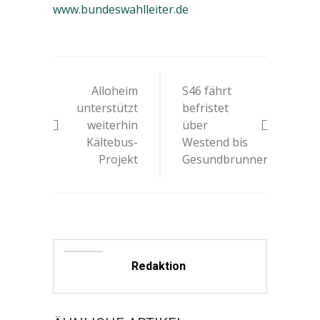
www.bundeswahlleiter.de
Beitrags-
Alloheim
S46 fährt
Navigation
unterstützt
befristet
weiterhin
über
Kältebus-
Westend bis
Projekt
Gesundbrunnen
Redaktion