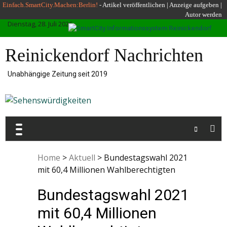
Skip
Einfach.SmartCity.Machen:Berlin!
-
Artikel veröffentlichen
|
Anzeige aufgeben |
Autor werden
to
Dienstag, 28. Juli 2026
content
Reinickendorf Nachrichten
Unabhängige Zeitung seit 2019
Home
>
Aktuell
>
Bundestagswahl 2021
mit 60,4 Millionen Wahlberechtigten
Bundestagswahl 2021
mit 60,4 Millionen