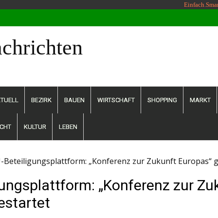
Einfach.Sma
chrichten
TUELL
BEZIRK
BAUEN
WIRTSCHAFT
SHOPPING
MARKT
CHT
KULTUR
LEBEN
-Beteiligungsplattform: „Konferenz zur Zukunft Europas“ g
gungsplattform: „Konferenz zur Zu
estartet