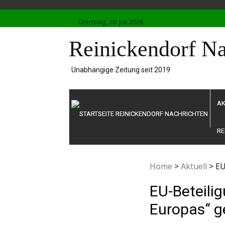
Skip
to
Dienstag, 28. Juli 2026
content
Reinickendorf Na
Unabhängige Zeitung seit 2019
AK
RE
Home
>
Aktuell
>
EU
EU-Beteili
Europas“ g