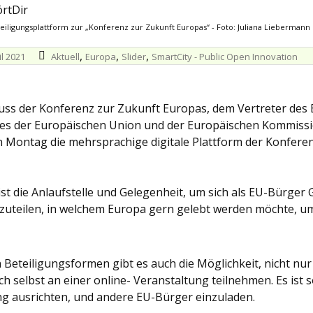
iligungsplattform zur „Konferenz zur Zukunft Europas“ - Foto: Juliana Liebermann
,
,
,
il 2021
Aktuell
Europa
Slider
SmartCity - Public Open Innovation
uss der Konferenz zur Zukunft Europas, dem Vertreter des
tes der Europäischen Union und der Europäischen Kommiss
n Montag die mehrsprachige digitale Plattform der Konfere
ist die Anlaufstelle und Gelegenheit, um sich als EU-Bürger
tzuteilen, in welchem Europa gern gelebt werden möchte, u
eteiligungsformen gibt es auch die Möglichkeit, nicht nur
h selbst an einer online- Veranstaltung teilnehmen. Es ist 
ng ausrichten, und andere EU-Bürger einzuladen.