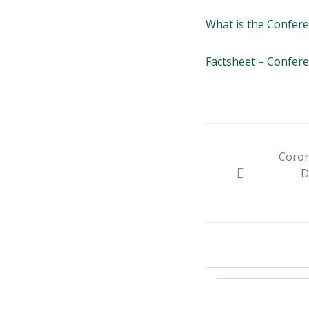
What is the Confere
Factsheet – Confere
Beitrags
Coron
Navigat
D