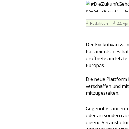
#DieZukunftGehörtDir - Bete
Redaktion
22. Apr
Der Exekutivaussch
Parlaments, des Ra
eröffnete am letzte
Europas.
Die neue Plattform 
verschaffen und mi
mitzugestalten.
Gegenüber anderen B
oder an sondern auc
eigene Veranstaltu