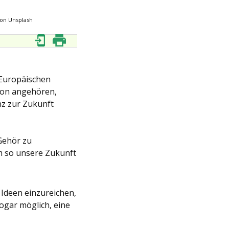
 on Unsplash
 Europäischen
ion angehören,
nz zur Zukunft
 Gehör zu
m so unsere Zukunft
 Ideen einzureichen,
sogar möglich, eine