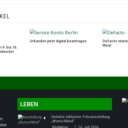
KEL
Urkunden jetzt digital beantragen
DeFacto starte
Wear
9. bis 16.
ndweiter
LEBEN
Gelebte Inklusion: Fotoausstellung
en
„Wunschkind“
eine
Redaktion
16. Juli 2026