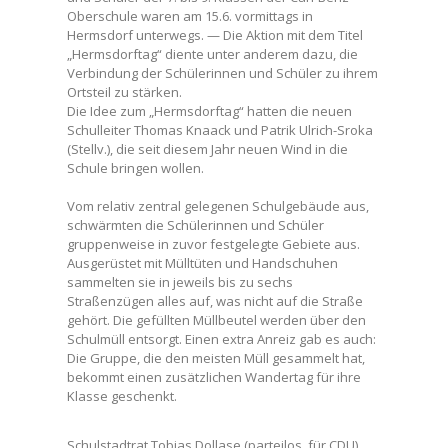
Oberschule waren am 15.6. vormittags in
Hermsdorf unterwegs. — Die Aktion mit dem Titel
„Hermsdorftag“ diente unter anderem dazu, die
Verbindung der Schülerinnen und Schüler zu ihrem
Ortsteil zu stärken.
Die Idee zum „Hermsdorftag“ hatten die neuen
Schulleiter Thomas Knaack und Patrik Ulrich-Sroka
(Stellv.), die seit diesem Jahr neuen Wind in die
Schule bringen wollen.
Vom relativ zentral gelegenen Schulgebäude aus,
schwärmten die Schülerinnen und Schüler
gruppenweise in zuvor festgelegte Gebiete aus.
Ausgerüstet mit Mülltüten und Handschuhen
sammelten sie in jeweils bis zu sechs
Straßenzügen alles auf, was nicht auf die Straße
gehört. Die gefüllten Müllbeutel werden über den
Schulmüll entsorgt. Einen extra Anreiz gab es auch:
Die Gruppe, die den meisten Müll gesammelt hat,
bekommt einen zusätzlichen Wandertag für ihre
Klasse geschenkt.
Schulstadtrat Tobias Dollase (parteilos, für CDU)