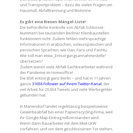
und Transportproblem – dazu die vielen Fragen um
Hausmüll, Abfalltrennung und Biotonne.
Es gibt eine Riesen-Mängel-Liste!
Die behördliche Kontrolle von Abfall-Schlüssel-
Nummern bei tausenden Berliner Kleinbaustellen
funktioniert nicht. Zudem fehlen mehrsprachige
Informationen in arabischen, osteuropäischen und
persischen Sprachen, wie Dari, Farsi und Pashtu.
Wie soll man etwa „Entsorgungsannahmestelle“
übersetzen?
Zudem waren viele Abfall-Sachbearbeiter während
der Pandemie im Homeoffice!
Die BSR entsorgt ganz Berlin – und hat in 11 Jahren
ganze
31656 Follower auf ihrem Twitter-Kanal
, der
viel Arbeit für 20.654 Tweets und viele Werbegelder
gebunden hat.
In Mariendorf landet regelmässig beispielsweise
Gewerbeabfall bei einer Papierrecycling-Firma, weil
ihr Google-Map-Eintrag mißverstanden wird.
Wenn dann Bauarbeiter mit dem Miet-LKW
vorfahren, und vor dem geschlossenen Tor stehen,