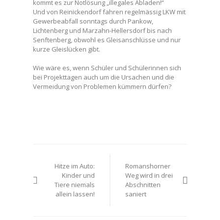
kommt es zur Notlösung „illegales Abladen!“
Und von Reinickendorf fahren regelmässig LKW mit
Gewerbeabfall sonntags durch Pankow,
Lichtenberg und Marzahn-Hellersdorf bis nach
Senftenberg, obwohl es Gleisanschlüsse und nur
kurze Gleislücken gibt.
Wie wäre es, wenn Schüler und Schülerinnen sich
bei Projekttagen auch um die Ursachen und die
Vermeidung von Problemen kümmern dürfen?
Beitrags-
Hitze im Auto:
Romanshorner
Navigation
Kinder und
Weg wird in drei
Tiere niemals
Abschnitten
allein lassen!
saniert