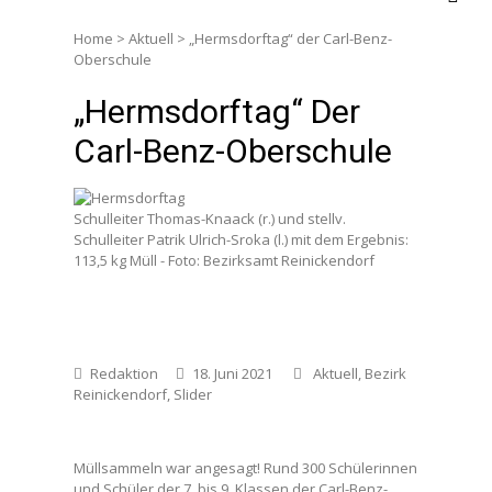
Home
>
Aktuell
>
„Hermsdorftag“ der Carl-Benz-
Oberschule
„Hermsdorftag“ Der
Carl-Benz-Oberschule
Schulleiter Thomas-Knaack (r.) und stellv.
Schulleiter Patrik Ulrich-Sroka (l.) mit dem Ergebnis:
113,5 kg Müll - Foto: Bezirksamt Reinickendorf
Redaktion
18. Juni 2021
Aktuell
,
Bezirk
Reinickendorf
,
Slider
Müllsammeln war angesagt! Rund 300 Schülerinnen
und Schüler der 7. bis 9. Klassen der Carl-Benz-