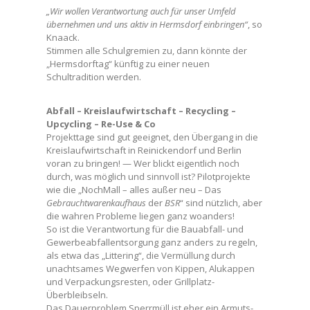
„Wir wollen Verantwortung auch für unser Umfeld
übernehmen und uns aktiv in Hermsdorf einbringen“
, so
Knaack.
Stimmen alle Schulgremien zu, dann könnte der
„Hermsdorftag“ künftig zu einer neuen
Schultradition werden.
Abfall – Kreislaufwirtschaft – Recycling –
Upcycling – Re-Use & Co
Projekttage sind gut geeignet, den Übergang in die
Kreislaufwirtschaft in Reinickendorf und Berlin
voran zu bringen! — Wer blickt eigentlich noch
durch, was möglich und sinnvoll ist? Pilotprojekte
wie die „NochMall – alles außer neu – Das
Gebrauchtwarenkaufhaus
der
BSR
“ sind nützlich, aber
die wahren Probleme liegen ganz woanders!
So ist die Verantwortung für die Bauabfall- und
Gewerbeabfallentsorgung ganz anders zu regeln,
als etwa das „Littering“, die Vermüllung durch
unachtsames Wegwerfen von Kippen, Alukappen
und Verpackungsresten, oder Grillplatz-
Überbleibseln.
Das Dauerproblem Sperrmüll ist eher ein Armuts-