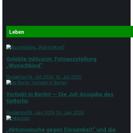
Leben
Gelebte Inklusion: Fotoausstellung
„Wunschkind“
Redaktion
16. Juli 2026
16. Juli 2026
Verliebt in Berlin! — Die Juli-Ausgabe des
tipBerlin
Redaktion
26. Juni 2026
26. Juni 2026
„Aktionswoche gegen Einsamkeit“ und die