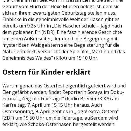
Märchenfilm handelt von Prinzessin Elena, die seit ihrer
Geburt vom Fluch der Hexe Murien belegt ist, dem sie
sich an ihrem zwanzigsten Geburtstag stellen muss.
Einblicke in die geheimnisvolle Welt der Hasen gibt es
bereits um 9:25 Uhr in „Die Häschenschule – Jagd nach
dem goldenen Ei“ (NDR). Eine faszinierende Geschichte
um einen Außenseiter, der durch die Begegnung mit
mysteriösen Waldgeistern seine Begeisterung für die
Natur entdeckt, verspricht der Spielfilm „Martin und das
Geheimnis des Waldes“ (KiKA) um 15:10 Uhr.
Ostern für Kinder erklärt
Warum genau das Osterfest eigentlich gefeiert wird und
Eier gefärbt werden, findet Reporterin Soraya im Doku-
Format „Zeig mir Feiertage!“ (Radio Bremen/KiKA) am
Karfreitag, 7. April um 15:15 Uhr heraus. Auch
Ostersonntag, 9. April geht es in „logo! extra: Ostern“
(ZDF) um 19:50 Uhr um die Feiertage, außerdem wird
erklärt, wie Schoko-Osterhasen hergestellt werden.