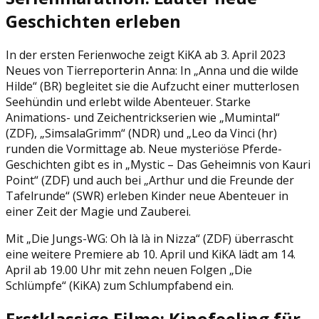
Geschichten erleben
In der ersten Ferienwoche zeigt KiKA ab 3. April 2023
Neues von Tierreporterin Anna: In „Anna und die wilde
Hilde“ (BR) begleitet sie die Aufzucht einer mutterlosen
Seehündin und erlebt wilde Abenteuer. Starke
Animations- und Zeichentrickserien wie „Mumintal“
(ZDF), „SimsalaGrimm“ (NDR) und „Leo da Vinci (hr)
runden die Vormittage ab. Neue mysteriöse Pferde-
Geschichten gibt es in „Mystic – Das Geheimnis von Kauri
Point“ (ZDF) und auch bei „Arthur und die Freunde der
Tafelrunde“ (SWR) erleben Kinder neue Abenteuer in
einer Zeit der Magie und Zauberei.
Mit „Die Jungs-WG: Oh là là in Nizza“ (ZDF) überrascht
eine weitere Premiere ab 10. April und KiKA lädt am 14.
April ab 19.00 Uhr mit zehn neuen Folgen „Die
Schlümpfe“ (KiKA) zum Schlumpfabend ein.
Erstklassige Filme: Kinofeeling für