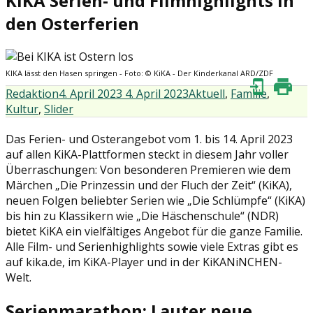
KIKA Serien- und Filmhighlights in
den Osterferien
KIKA lässt den Hasen springen - Foto: © KiKA - Der Kinderkanal ARD/ZDF
Redaktion
4. April 2023
4. April 2023
Aktuell
,
Familie
,
Kultur
,
Slider
Das Ferien- und Osterangebot vom 1. bis 14. April 2023
auf allen KiKA-Plattformen steckt in diesem Jahr voller
Überraschungen: Von besonderen Premieren wie dem
Märchen „Die Prinzessin und der Fluch der Zeit“ (KiKA),
neuen Folgen beliebter Serien wie „Die Schlümpfe“ (KiKA)
bis hin zu Klassikern wie „Die Häschenschule“ (NDR)
bietet KiKA ein vielfältiges Angebot für die ganze Familie.
Alle Film- und Serienhighlights sowie viele Extras gibt es
auf kika.de, im KiKA-Player und in der KiKANiNCHEN-
Welt.
Serienmarathon: Lauter neue