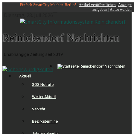
Skip
Einfach.SmartCity.Machen:Berlin!
-
Artikel veröffentlichen
|
Anzeige
aufgeben |
Autor werden
to
Dienstag, 28. Juli 2026
content
Reinickendorf Nachrichten
Unabhängige Zeitung seit 2019
Aktuell
SOS Notrufe
Wetter Aktuell
Verkehr
Bezirkstermine
Jahreskalender