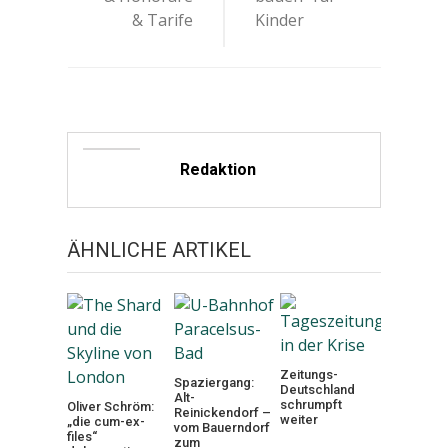
& Tarife
Kinder
Redaktion
ÄHNLICHE ARTIKEL
Zeitungs-
Spaziergang:
Deutschland
Alt-
schrumpft
Oliver Schröm:
Reinickendorf –
weiter
„die cum-ex-
vom Bauerndorf
files“
zum