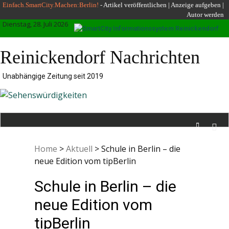
Skip
Einfach.SmartCity.Machen:Berlin!
-
Artikel veröffentlichen
|
Anzeige aufgeben |
Autor werden
to
Dienstag, 28. Juli 2026
content
Reinickendorf Nachrichten
Unabhängige Zeitung seit 2019
Home
>
Aktuell
>
Schule in Berlin – die
neue Edition vom tipBerlin
Schule in Berlin – die
neue Edition vom
tipBerlin