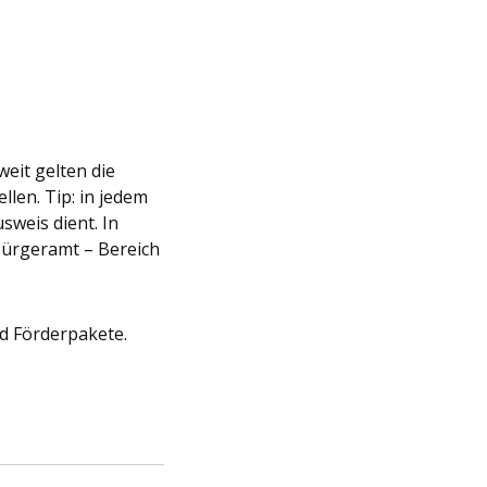
eit gelten die
llen. Tip: in jedem
sweis dient. In
 Bürgeramt – Bereich
d Förderpakete.