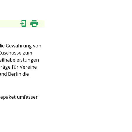
 die Gewährung von
 Zuschüsse zum
eilhabeleistungen
träge für Vereine
nd Berlin die
abepaket umfassen