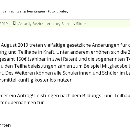
ungen rechtzeitig beantragen - Foto: pixabay
,
,
,
 2019
Aktuell
Bezirkstermine
Familie
Slider
August 2019 treten vielfältige gesetzliche Änderungen für
ung und Teilhabe in Kraft. Unter anderem erhöhen sich die
gesamt 150€ (zahlbar in zwei Raten) und die sogenannten T
Zu den Teilhabeleisutngen zählen zum Beispiel Mitgliedsbei
t. Des Weiteren können alle Schülerinnen und Schüler im La
rsmittel künftig kostenlos nutzen.
mer ein Antrag! Leistungen nach dem Bildungs- und Teilh
stenübernahmen für:
hrten