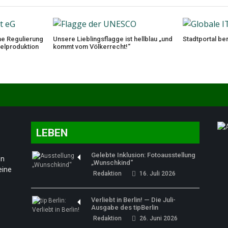
he Regulierung
Unsere Lieblingsflagge ist hellblau „und
Stadtportal ber
telproduktion
kommt vom Völkerrecht!“
LEBEN
Gelebte Inklusion: Fotoausstellung
en
„Wunschkind“
eine
Redaktion
16. Juli 2026
Verliebt in Berlin! — Die Juli-
Ausgabe des tipBerlin
Redaktion
26. Juni 2026