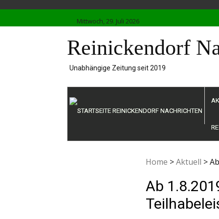
Skip
to
Mittwoch, 29. Juli 2026
content
Reinickendorf Na
Unabhängige Zeitung seit 2019
AK
RE
Home
>
Aktuell
>
Ab
Ab 1.8.201
Teilhabele