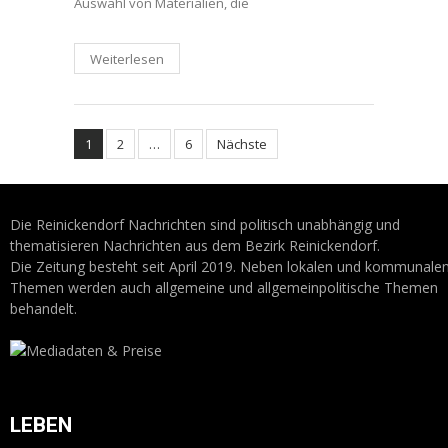
Auswahl von Materialien, die
Weiterlesen
Seitennummerierun
1
2
…
6
Nächste
der
Die Reinickendorf Nachrichten sind politisch unabhängig und
Beiträge
thematisieren Nachrichten aus dem Bezirk Reinickendorf.
Die Zeitung besteht seit April 2019. Neben lokalen und kommunale
Themen werden auch allgemeine und allgemeinpolitische Themen
behandelt.
LEBEN