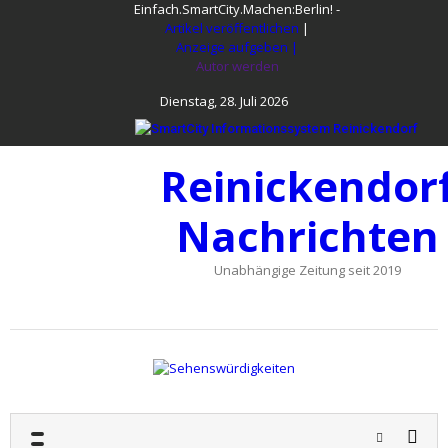
Skip
Einfach.SmartCity.Machen:Berlin!
-
to
Artikel veröffentlichen
|
content
Anzeige aufgeben |
Autor werden
Dienstag, 28. Juli 2026
Reinickendor
Nachrichten
Unabhängige Zeitung seit 2019