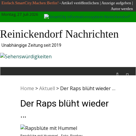
Skip
Einfach.SmartCity.Machen:Berlin!
-
Artikel veröffentlichen
|
Anzeige aufgeben |
Autor werden
to
Montag, 27. Juli 2026
content
Reinickendorf Nachrichten
Unabhängige Zeitung seit 2019
Home
>
Aktuell
>
Der Raps blüht wieder …
Der Raps blüht wieder
…
Rapsblüte mit Hummel - Foto: Pixabay