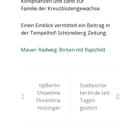
Kohlpflanzen und zählt zur
Familie der Kreuzblütengewächse.
Einen Einblick vermittelt ein Beitrag in
der Tempelhof-Schöneberg Zeitung:
Mauer-Radweg: Birken mit Rapsfeld
Beitrags-
tipBerlin:
Stadtportal
Navigation
Showtime
berlin.de seit
Florentina
Tagen
Holzinger
gestört