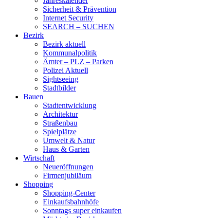
Jahreskalender
Sicherheit & Prävention
Internet Security
SEARCH – SUCHEN
Bezirk
Bezirk aktuell
Kommunalpolitik
Ämter – PLZ – Parken
Polizei Aktuell
Sightseeing
Stadtbilder
Bauen
Stadtentwicklung
Architektur
Straßenbau
Spielplätze
Umwelt & Natur
Haus & Garten
Wirtschaft
Neueröffnungen
Firmenjubiläum
Shopping
Shopping-Center
Einkaufsbahnhöfe
Sonntags super einkaufen