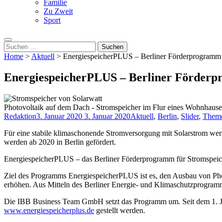
Familie
Zu Zweit
Sport
Suche
nach:
Home
>
Aktuell
>
EnergiespeicherPLUS – Berliner Förderprogramm 
EnergiespeicherPLUS – Berliner Förderp
Photovoltaik auf dem Dach - Stromspeicher im Flur eines Wohnhaus
Redaktion
3. Januar 2020
3. Januar 2020
Aktuell
,
Berlin
,
Slider
,
Them
Für eine stabile klimaschonende Stromversorgung mit Solarstrom wer
werden ab 2020 in Berlin gefördert.
EnergiespeicherPLUS – das Berliner Förderprogramm für Stromspeicher
Ziel des Programms EnergiespeicherPLUS ist es, den Ausbau von Pho
erhöhen. Aus Mitteln des Berliner Energie- und Klimaschutzprogramms
Die IBB Business Team GmbH setzt das Programm um. Seit dem 1. Ja
www.energiespeicherplus.de
gestellt werden.