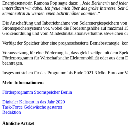
Energiesenatorin Ramona Pop sagte dazu:
„Jede Berlinerin und jede
unterstützen wir dabei. Ich freue mich über das große Interesse. Seit
klimaneutral zu werden einen Schritt näher kommen.“
Die Anschaffung und Inbetriebnahme von Solarenergiespeichern von 
Stromspeichersystems vor, wobei die Förderungshöhe auf maximal 15.
Größenordnung und vom Mindestinstallationsverhältnis abweichen dü
Verfügt der Speicher über eine prognosebasierte Betriebsstrategie, 
Voraussetzung für eine Förderung ist, dass gleichzeitige mit dem Sp
Förderprogramm für Wirtschaftsnahe Elektromobilität oder aus dem 
beantragen.
Insgesamt stehen für das Programm bis Ende 2021 3 Mio. Euro zur V
Mehr Informationen:
Förderprogramm Stromspeicher Berlin
Beitrags-
Digitaler Kaltstart in das Jahr 2020
Task-Force Geldwäsche gestartet
Navigation
Redaktion
Ähnliche Artikel