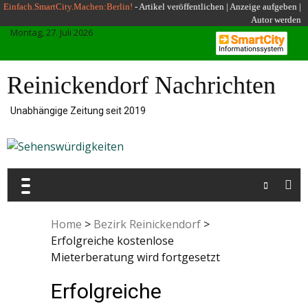
Skip
Einfach.SmartCity.Machen:Berlin!
-
Artikel veröffentlichen
|
Anzeige aufgeben |
Autor werden
to
Montag, 27. Juli 2026
content
Reinickendorf Nachrichten
Unabhängige Zeitung seit 2019
Home
>
Bezirk Reinickendorf
>
Erfolgreiche kostenlose
Mieterberatung wird fortgesetzt
Erfolgreiche