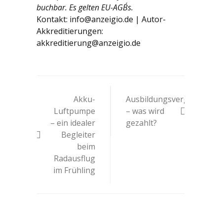
buchbar. Es gelten EU-AGB´s.
Kontakt: info@anzeigio.de | Autor-
Akkreditierungen:
akkreditierung@anzeigio.de
Beitrags-
Akku-
Ausbildungsvergütungen
Navigation
Luftpumpe
– was wird
– ein idealer
gezahlt?
Begleiter
beim
Radausflug
im Frühling