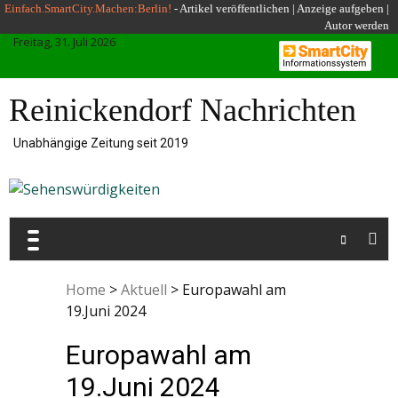
Skip
Einfach.SmartCity.Machen:Berlin!
-
Artikel veröffentlichen
|
Anzeige aufgeben |
Autor werden
to
Freitag, 31. Juli 2026
content
Reinickendorf Nachrichten
Unabhängige Zeitung seit 2019
Home
>
Aktuell
>
Europawahl am
19.Juni 2024
Europawahl am
19.Juni 2024