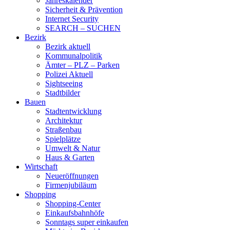
Jahreskalender
Sicherheit & Prävention
Internet Security
SEARCH – SUCHEN
Bezirk
Bezirk aktuell
Kommunalpolitik
Ämter – PLZ – Parken
Polizei Aktuell
Sightseeing
Stadtbilder
Bauen
Stadtentwicklung
Architektur
Straßenbau
Spielplätze
Umwelt & Natur
Haus & Garten
Wirtschaft
Neueröffnungen
Firmenjubiläum
Shopping
Shopping-Center
Einkaufsbahnhöfe
Sonntags super einkaufen