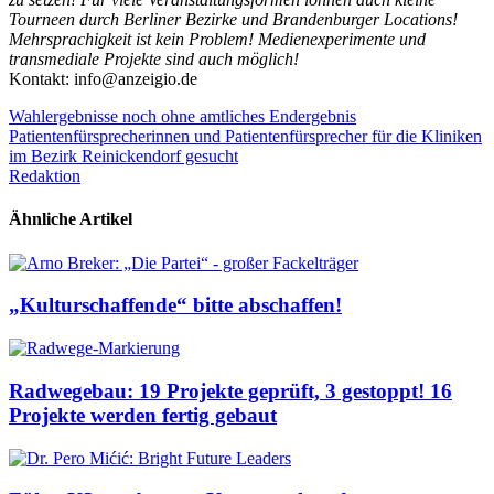
Tourneen durch Berliner Bezirke und Brandenburger Locations!
Mehrsprachigkeit ist kein Problem! Medienexperimente und
transmediale Projekte sind auch möglich!
Kontakt: info@anzeigio.de
Beitrags-
Wahlergebnisse noch ohne amtliches Endergebnis
Patientenfürsprecherinnen und Patientenfürsprecher für die Kliniken
Navigation
im Bezirk Reinickendorf gesucht
Redaktion
Ähnliche Artikel
„Kulturschaffende“ bitte abschaffen!
Radwegebau: 19 Projekte geprüft, 3 gestoppt! 16
Projekte werden fertig gebaut