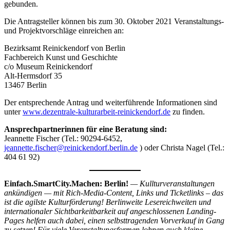
gebunden.
Die Antragsteller können bis zum 30. Oktober 2021 Veranstaltungs-
und Projektvorschläge einreichen an:
Bezirksamt Reinickendorf von Berlin
Fachbereich Kunst und Geschichte
c/o Museum Reinickendorf
Alt-Hermsdorf 35
13467 Berlin
Der entsprechende Antrag und weiterführende Informationen sind
unter
www.dezentrale-kulturarbeit-reinickendorf.de
zu finden.
Ansprechpartnerinnen für eine Beratung sind:
Jeannette Fischer (Tel.: 90294-6452,
jeannette.fischer@reinickendorf.berlin.de
) oder Christa Nagel (Tel.:
404 61 92)
Einfach.SmartCity.Machen: Berlin!
— Kullturveranstaltungen
ankündigen — mit Rich-Media-Content, Links und Ticketlinks – das
ist die agilste Kulturförderung! Berlinweite Lesereichweiten und
internationaler Sichtbarkeitbarkeit auf angeschlossenen Landing-
Pages helfen auch dabei, einen selbsttragenden Vorverkauf in Gang
zu setzen! Für viele Veranstaltungsformen lohnen auch kleine