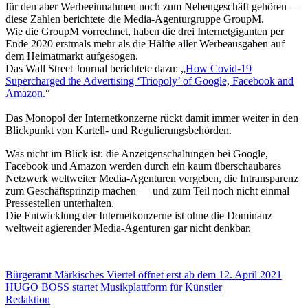
für den aber Werbeeinnahmen noch zum Nebengeschäft gehören —
diese Zahlen berichtete die Media-Agenturgruppe GroupM.
Wie die GroupM vorrechnet, haben die drei Internetgiganten per
Ende 2020 erstmals mehr als die Hälfte aller Werbeausgaben auf
dem Heimatmarkt aufgesogen.
Das Wall Street Journal berichtete dazu: „
How Covid-19
Supercharged the Advertising ‘Triopoly’ of Google, Facebook and
Amazon.
“
Das Monopol der Internetkonzerne rückt damit immer weiter in den
Blickpunkt von Kartell- und Regulierungsbehörden.
Was nicht im Blick ist: die Anzeigenschaltungen bei Google,
Facebook und Amazon werden durch ein kaum überschaubares
Netzwerk weltweiter Media-Agenturen vergeben, die Intransparenz
zum Geschäftsprinzip machen — und zum Teil noch nicht einmal
Pressestellen unterhalten.
Die Entwicklung der Internetkonzerne ist ohne die Dominanz
weltweit agierender Media-Agenturen gar nicht denkbar.
Beitrags-
Bürgeramt Märkisches Viertel öffnet erst ab dem 12. April 2021
HUGO BOSS startet Musikplattform für Künstler
Navigation
Redaktion