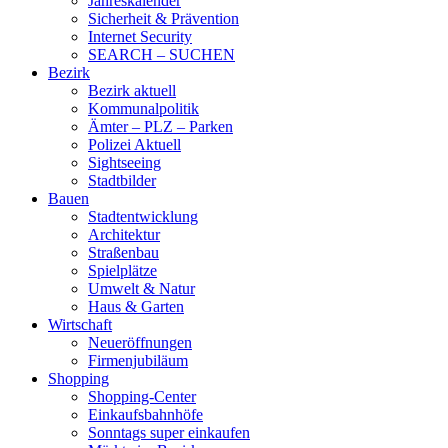
Jahreskalender
Sicherheit & Prävention
Internet Security
SEARCH – SUCHEN
Bezirk
Bezirk aktuell
Kommunalpolitik
Ämter – PLZ – Parken
Polizei Aktuell
Sightseeing
Stadtbilder
Bauen
Stadtentwicklung
Architektur
Straßenbau
Spielplätze
Umwelt & Natur
Haus & Garten
Wirtschaft
Neueröffnungen
Firmenjubiläum
Shopping
Shopping-Center
Einkaufsbahnhöfe
Sonntags super einkaufen