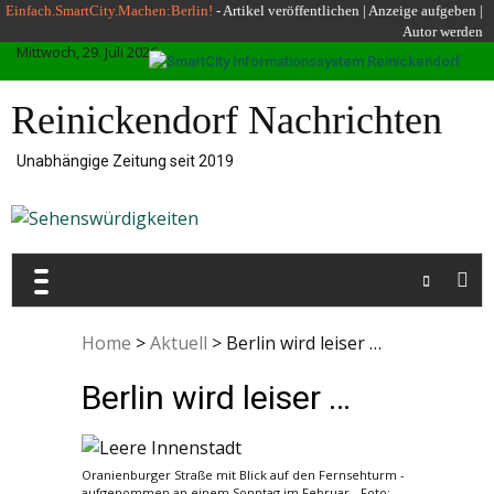
Skip
Einfach.SmartCity.Machen:Berlin!
-
Artikel veröffentlichen
|
Anzeige aufgeben |
Autor werden
to
Mittwoch, 29. Juli 2026
content
Reinickendorf Nachrichten
Unabhängige Zeitung seit 2019
Home
>
Aktuell
>
Berlin wird leiser …
Berlin wird leiser …
Oranienburger Straße mit Blick auf den Fernsehturm -
aufgenommen an einem Sonntag im Februar - Foto: