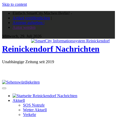
Skip to content
Einfach.SmartCity.Machen:Berlin!
-
Artikel veröffentlichen
|
Anzeige aufgeben |
Autor werden
Mittwoch, 29. Juli 2026
Reinickendorf Nachrichten
Unabhängige Zeitung seit 2019
Aktuell
SOS Notrufe
Wetter Aktuell
Verkehr