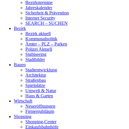
Bezirkstermine
Jahreskalender
Sicherheit & Prävention
Internet Security
SEARCH – SUCHEN
Bezirk
Bezirk aktuell
Kommunalpolitik
Ämter – PLZ – Parken
Polizei Aktuell
Sightseeing
Stadtbilder
Bauen
Stadtentwicklung
Architektur
Straßenbau
Spielplätze
Umwelt & Natur
Haus & Garten
Wirtschaft
Neueröffnungen
Firmenjubiläum
Shopping
Shopping-Center
Einkaufsbahnhöfe