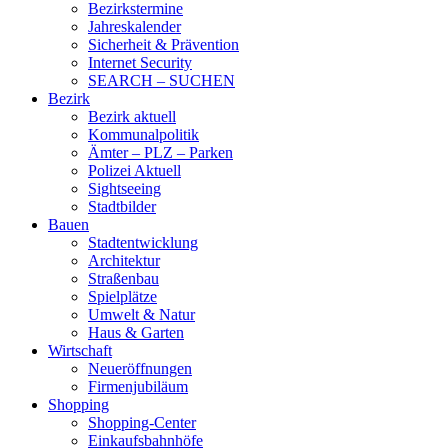
Bezirkstermine
Jahreskalender
Sicherheit & Prävention
Internet Security
SEARCH – SUCHEN
Bezirk
Bezirk aktuell
Kommunalpolitik
Ämter – PLZ – Parken
Polizei Aktuell
Sightseeing
Stadtbilder
Bauen
Stadtentwicklung
Architektur
Straßenbau
Spielplätze
Umwelt & Natur
Haus & Garten
Wirtschaft
Neueröffnungen
Firmenjubiläum
Shopping
Shopping-Center
Einkaufsbahnhöfe