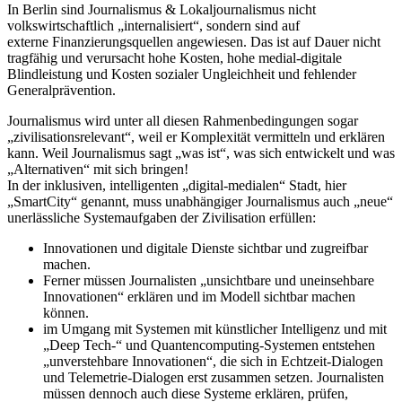
In Berlin sind Journalismus & Lokaljournalismus nicht
volkswirtschaftlich „internalisiert“, sondern sind auf
externe Finanzierungsquellen angewiesen. Das ist auf Dauer nicht
tragfähig und verursacht hohe Kosten, hohe medial-digitale
Blindleistung und Kosten sozialer Ungleichheit und fehlender
Generalprävention.
Journalismus wird unter all diesen Rahmenbedingungen sogar
„zivilisationsrelevant“, weil er Komplexität vermitteln und erklären
kann. Weil Journalismus sagt „was ist“, was sich entwickelt und was
„Alternativen“ mit sich bringen!
In der inklusiven, intelligenten „digital-medialen“ Stadt, hier
„SmartCity“ genannt, muss unabhängiger Journalismus auch „neue“
unerlässliche Systemaufgaben der Zivilisation erfüllen:
Innovationen und digitale Dienste sichtbar und zugreifbar
machen.
Ferner müssen Journalisten „unsichtbare und uneinsehbare
Innovationen“ erklären und im Modell sichtbar machen
können.
im Umgang mit Systemen mit künstlicher Intelligenz und mit
„Deep Tech-“ und Quantencomputing-Systemen entstehen
„unverstehbare Innovationen“, die sich in Echtzeit-Dialogen
und Telemetrie-Dialogen erst zusammen setzen. Journalisten
müssen dennoch auch diese Systeme erklären, prüfen,