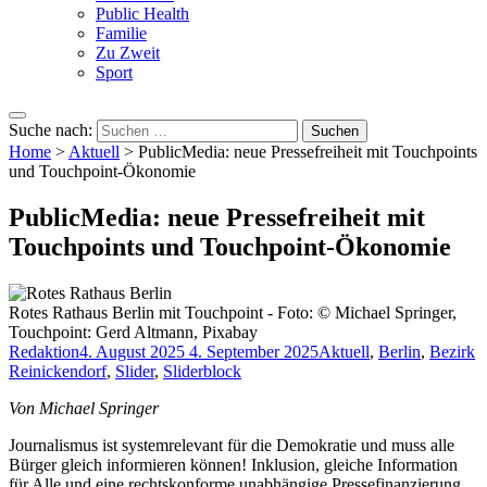
Public Health
Familie
Zu Zweit
Sport
Suche nach:
Home
>
Aktuell
>
PublicMedia: neue Pressefreiheit mit Touchpoints
und Touchpoint-Ökonomie
PublicMedia: neue Pressefreiheit mit
Touchpoints und Touchpoint-Ökonomie
Rotes Rathaus Berlin mit Touchpoint - Foto: © Michael Springer,
Touchpoint: Gerd Altmann, Pixabay
Redaktion
4. August 2025
4. September 2025
Aktuell
,
Berlin
,
Bezirk
Reinickendorf
,
Slider
,
Sliderblock
Von Michael Springer
Journalismus ist systemrelevant für die Demokratie und muss alle
Bürger gleich informieren können! Inklusion, gleiche Information
für Alle und eine rechtskonforme unabhängige Pressefinanzierung