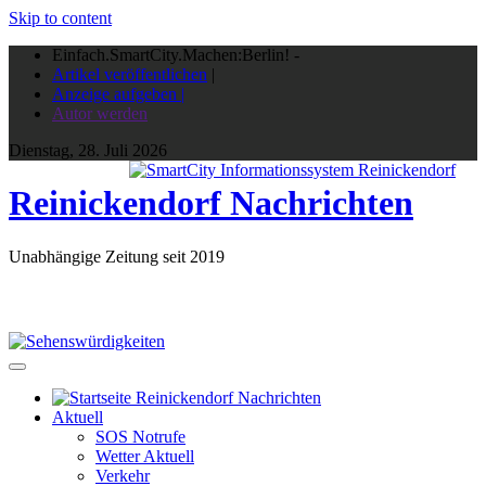
Skip to content
Einfach.SmartCity.Machen:Berlin!
-
Artikel veröffentlichen
|
Anzeige aufgeben |
Autor werden
Dienstag, 28. Juli 2026
Reinickendorf Nachrichten
Unabhängige Zeitung seit 2019
Aktuell
SOS Notrufe
Wetter Aktuell
Verkehr