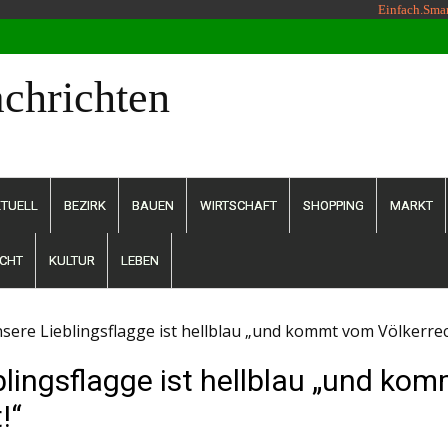
Einfach.Sma
chrichten
TUELL
BEZIRK
BAUEN
WIRTSCHAFT
SHOPPING
MARKT
CHT
KULTUR
LEBEN
sere Lieblingsflagge ist hellblau „und kommt vom Völkerrec
blingsflagge ist hellblau „und ko
!“