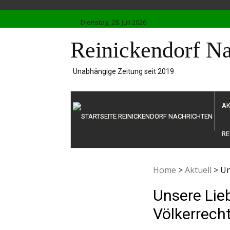
Skip
to
Dienstag, 28. Juli 2026
content
Reinickendorf Na
Unabhängige Zeitung seit 2019
AK
RE
Home
>
Aktuell
>
Un
Unsere Lie
Völkerrecht