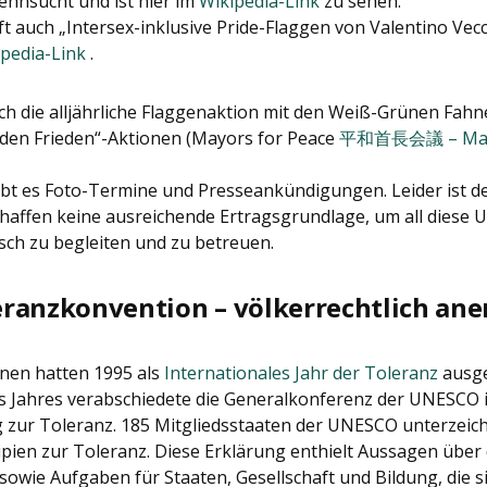
ehnsucht und ist hier im
Wikipedia-Link
zu sehen.
auch „Intersex-inklusive Pride-Flaggen von Valentino Vecchi
pedia-Link
.
h die alljährliche Flaggenaktion mit den Weiß-Grünen Fahn
 den Frieden“-Aktionen (Mayors for Peace
平和首長会議 – Mayo
ibt es Foto-Termine und Presseankündigungen. Leider ist d
haffen keine ausreichende Ertragsgrundlage, um all diese
isch zu begleiten und zu betreuen.
ranzkonvention – völkerrechtlich an
nen hatten 1995 als
Internationales Jahr der Toleranz
ausge
 Jahres verabschiedete die Generalkonferenz der UNESCO i
zur Toleranz. 185 Mitgliedsstaaten der UNESCO unterzeichn
ipien zur Toleranz. Diese Erklärung enthielt Aussagen über
 sowie Aufgaben für Staaten, Gesellschaft und Bildung, die 