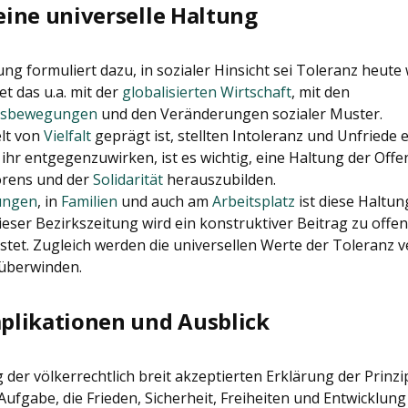
 eine universelle Haltung
 formuliert dazu, in sozialer Hinsicht sei Toleranz heute w
t das u.a. mit der
globalisierten Wirtschaft
, mit den
sbewegungen
und den Veränderungen sozialer Muster.
elt von
Vielfalt
geprägt ist, stellten Intoleranz und Unfriede 
hr entgegenzuwirken, ist es wichtig, eine Haltung der Offen
örens und der
Solidarität
herauszubilden.
ungen
, in
Familien
und auch am
Arbeitsplatz
ist diese Haltun
eser Bezirkszeitung wird ein konstruktiver Beitrag zu off
stet. Zugleich werden die universellen Werte der Toleranz v
überwinden.
mplikationen und Ausblick
der völkerrechtlich breit akzeptierten Erklärung der Prinzip
fgabe, die Frieden, Sicherheit, Freiheiten und Entwicklung 