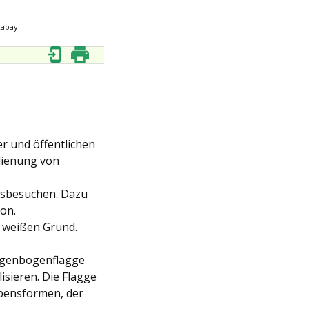
xabay
r und öffentlichen
dienung von
tsbesuchen. Dazu
on.
f weißen Grund.
egenbogenflagge
isieren. Die Flagge
ebensformen, der