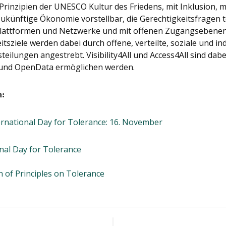
rinzipien der UNESCO Kultur des Friedens, mit Inklusion, mi
e zukünftige Ökonomie vorstellbar, die Gerechtigkeitsfragen 
Plattformen und Netzwerke und mit offenen Zugangsebenen 
sziele werden dabei durch offene, verteilte, soziale und ind
teilungen angestrebt. Visibility4All und Access4All sind da
 und OpenData ermöglichen werden.
n:
ernational Day for Tolerance: 16. November
nal Day for Tolerance
n of Principles on Tolerance
-