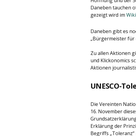
Hoffnung und der S
Daneben tauchen oft 
gezeigt wird im
Wiki
Daneben gibt es noc
„Bürgermeister für
Zu allen Aktionen g
und Klickonomics sc
Aktionen journalist
UNESCO-Tole
Die Vereinten Natio
16. November dieses
Grundsatzerklärung 
Erklärung der Prinz
Begriffs „Toleranz“