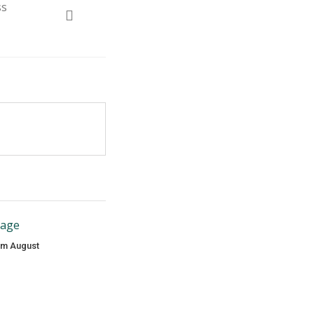
ss
im August