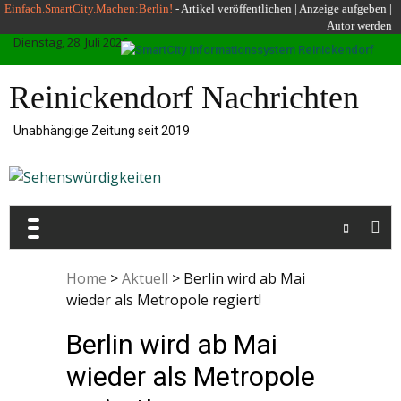
Skip
Einfach.SmartCity.Machen:Berlin!
-
Artikel veröffentlichen
|
Anzeige aufgeben |
Autor werden
to
Dienstag, 28. Juli 2026
content
Reinickendorf Nachrichten
Unabhängige Zeitung seit 2019
Home
>
Aktuell
>
Berlin wird ab Mai
wieder als Metropole regiert!
Berlin wird ab Mai
wieder als Metropole