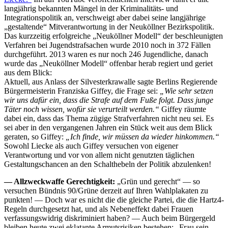
langjährig bekannten Mängel in der Kriminalitäts- und
Integrationspolitik an, verschweigt aber dabei seine langjährige
„gestaltende“ Mitverantwortung in der Neuköllner Bezirkspolitik.
Das kurzzeitig erfolgreiche „Neuköllner Modell“ der beschleunigten
Verfahren bei Jugendstrafsachen wurde 2010 noch in 372 Fällen
durchgeführt. 2013 waren es nur noch 246 Jugendliche, danach
wurde das „Neuköllner Modell“ offenbar herab regiert und geriet
aus dem Blick:
Aktuell, aus Anlass der Silvesterkrawalle sagte Berlins Regierende
Bürgermeisterin Franziska Giffey, die Frage sei:
„Wie sehr setzen
wir uns dafür ein, dass die Strafe auf dem Fuße folgt. Dass junge
Täter noch wissen, wofür sie verurteilt werden.“
Giffey räumte
dabei ein, dass das Thema zügige Strafverfahren nicht neu sei. Es
sei aber in den vergangenen Jahren ein Stück weit aus dem Blick
geraten, so Giffey:
„Ich finde, wir müssen da wieder hinkommen.“
Sowohl Liecke als auch Giffey versuchen von eigener
Verantwortung und vor von allem nicht genutzten täglichen
Gestaltungschancen an den Schalthebeln der Politik abzulenken!
— Allzweckwaffe Gerechtigkeit:
„Grün und gerecht“ — so
versuchen Bündnis 90/Grüne derzeit auf Ihren Wahlplakaten zu
punkten! — Doch war es nicht die die gleiche Partei, die die Hartz4-
Regeln durchgesetzt hat, und als Nebeneffekt dabei Frauen
verfassungswidrig diskriminiert haben? — Auch beim Bürgergeld
bleiben heute zwei eklatante Armutsrisiken bestehen: „Frau sein,