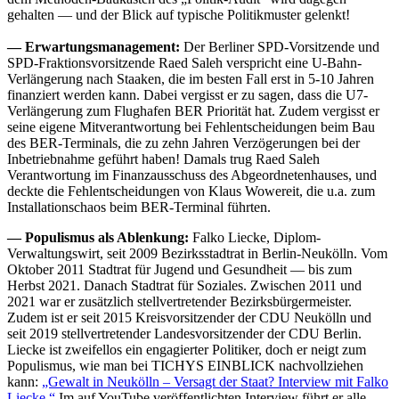
gehalten — und der Blick auf typische Politikmuster gelenkt!
— Erwartungsmanagement:
Der Berliner SPD-Vorsitzende und
SPD-Fraktionsvorsitzende Raed Saleh verspricht eine U-Bahn-
Verlängerung nach Staaken, die im besten Fall erst in 5-10 Jahren
finanziert werden kann. Dabei vergisst er zu sagen, dass die U7-
Verlängerung zum Flughafen BER Priorität hat. Zudem vergisst er
seine eigene Mitverantwortung bei Fehlentscheidungen beim Bau
des BER-Terminals, die zu zehn Jahren Verzögerungen bei der
Inbetriebnahme geführt haben! Damals trug Raed Saleh
Verantwortung im Finanzausschuss des Abgeordnetenhauses, und
deckte die Fehlentscheidungen von Klaus Wowereit, die u.a. zum
Installationschaos beim BER-Terminal führten.
— Populismus als Ablenkung:
Falko Liecke, Diplom-
Verwaltungswirt, seit 2009 Bezirksstadtrat in Berlin-Neukölln. Vom
Oktober 2011 Stadtrat für Jugend und Gesundheit — bis zum
Herbst 2021. Danach Stadtrat für Soziales. Zwischen 2011 und
2021 war er zusätzlich stellvertretender Bezirksbürgermeister.
Zudem ist er seit 2015 Kreisvorsitzender der CDU Neukölln und
seit 2019 stellvertretender Landesvorsitzender der CDU Berlin.
Liecke ist zweifellos ein engagierter Politiker, doch er neigt zum
Populismus, wie man bei TICHYS EINBLICK nachvollziehen
kann:
„Gewalt in Neukölln – Versagt der Staat? Interview mit Falko
Liecke.“
Im auf YouTube veröffentlichten Interview führt er alle