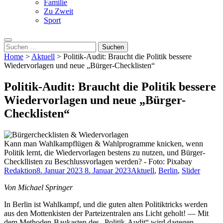
Familie
Zu Zweit
Sport
Suche
nach:
Home
>
Aktuell
>
Politik-Audit: Braucht die Politik bessere
Wiedervorlagen und neue „Bürger-Checklisten“
Politik-Audit: Braucht die Politik bessere
Wiedervorlagen und neue „Bürger-
Checklisten“
Kann man Wahlkampflügen & Wahlprogramme knicken, wenn
Politik lernt, die Wiedervorlagen bestens zu nutzen, und Bürger-
Checkllisten zu Beschlussvorlagen werden? - Foto: Pixabay
Redaktion
8. Januar 2023
8. Januar 2023
Aktuell
,
Berlin
,
Slider
Von Michael Springer
In Berlin ist Wahlkampf, und die guten alten Politiktricks werden
aus den Mottenkisten der Parteizentralen ans Licht geholt! — Mit
dem Methoden-Baukasten des „Politik-Audit“ wird dagegen