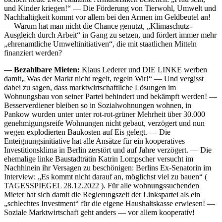
und Kinder kriegen!“ — Die Förderung von Tierwohl, Umwelt und
Nachhaltigkeit kommt vor allem bei den Armen im Geldbeutel an!
— Warum hat man nicht die Chance genutzt, „Klimaschutz-
Ausgleich durch Arbeit“ in Gang zu setzen, und fördert immer mehr
„ehrenamtliche Umweltinitiativen“, die mit staatlichen Mitteln
finanziert werden?
— Bezahlbare Mieten:
Klaus Lederer und DIE LINKE werben
damit„ Was der Markt nicht regelt, regeln Wir!“ — Und vergisst
dabei zu sagen, dass marktwirtschaftliche Lösungen im
Wohnungsbau von seiner Partei behindert und bekämpft werden! —
Besserverdiener bleiben so in Sozialwohnungen wohnen, in
Pankow wurden unter unter rot-rot-grüner Mehrheit über 30.000
genehmigungsreife Wohnungen nicht gebaut, verzögert und nun
wegen explodierten Baukosten auf Eis gelegt. — Die
Enteignungsinitiative hat alle Ansätze für ein kooperatives
Investitionsklima in Berlin zerstört und auf Jahre verzögert. — Die
ehemalige linke Baustadträtin Katrin Lompscher versucht im
Nachhinein ihr Versagen zu beschönigen: Berlins Ex-Senatorin im
Interview: „Es kommt nicht darauf an, möglichst viel zu bauen“ (
TAGESSPIEGEL 28.12.2022 ). Für alle wohnungssuchenden
Mieter hat sich damit die Regierungszeit der Linkspartei als ein
„schlechtes Investment“ für die eigene Haushaltskasse erwiesen! —
Soziale Marktwirtschaft geht anders — vor allem kooperativ!