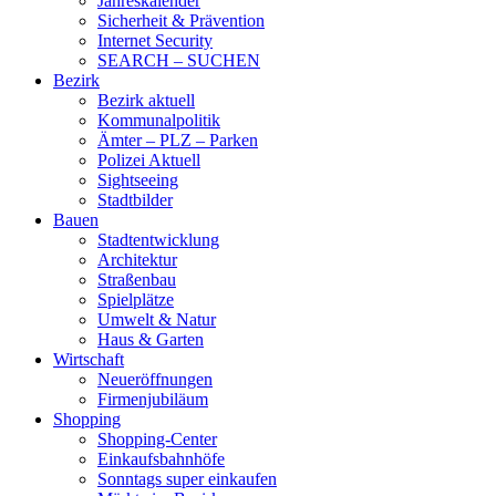
Jahreskalender
Sicherheit & Prävention
Internet Security
SEARCH – SUCHEN
Bezirk
Bezirk aktuell
Kommunalpolitik
Ämter – PLZ – Parken
Polizei Aktuell
Sightseeing
Stadtbilder
Bauen
Stadtentwicklung
Architektur
Straßenbau
Spielplätze
Umwelt & Natur
Haus & Garten
Wirtschaft
Neueröffnungen
Firmenjubiläum
Shopping
Shopping-Center
Einkaufsbahnhöfe
Sonntags super einkaufen